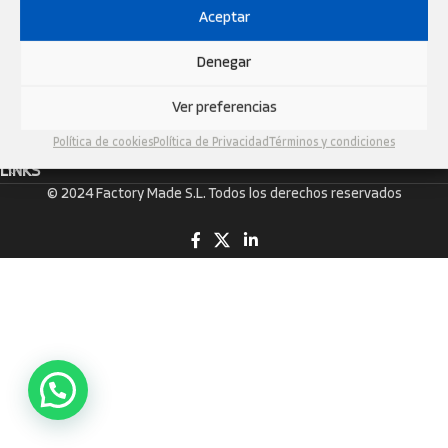
Aceptar
FACTORY MADE S.L
NIF: B55482624
Denegar
Carrer Salvador Seguí, 22, 08750 Molins de Rei, Barcelona, Espanya
Tel: +34 930 47 55 50
Ver preferencias
Email:
info@neutramotor.com
Política de cookies
Política de Privacidad
Términos y condiciones
LINKS
© 2024 Factory Made S.L. Todos los derechos reservados