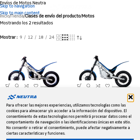
Envíos de Motos Neutra
Skip to navigation
Skip to main content
Inicio
/
Tienda
/
Clases de envío del producto
/
Motos
Mostrando los 2 resultados
Mostrar
9
12
18
24
MOTOCICLETA NEUTRA K3
MOTOCICLETA NEUTRA K3 CLUB
FACTORY
Para ofrecer las mejores experiencias, utilizamos tecnologías como las
Motos
cookies para almacenar y/o acceder a la información del dispositivo. El
Motos
3.950,00
€
IVA incluido
consentimiento de estas tecnologías nos permitirá procesar datos como el
4.250,00
€
IVA incluido
comportamiento de navegación o las identificaciones únicas en este sitio.
No consentir o retirar el consentimiento, puede afectar negativamente a
ciertas características y funciones.