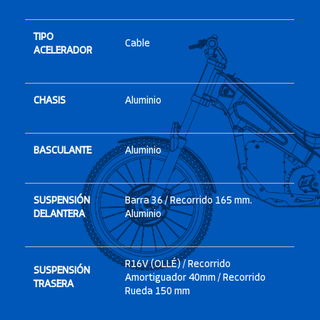
TIPO
Cable
ACELERADOR
CHASIS
Aluminio
BASCULANTE
Aluminio
SUSPENSIÓN
Barra 36 / Recorrido 165 mm.
DELANTERA
Aluminio
R16V (OLLÉ) / Recorrido
SUSPENSIÓN
Amortiguador 40mm / Recorrido
TRASERA
Rueda 150 mm