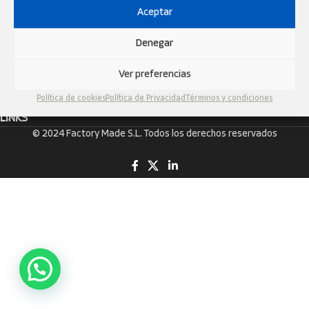
Aceptar
FACTORY MADE S.L
NIF: B55482624
Denegar
Carrer Salvador Seguí, 22, 08750 Molins de Rei, Barcelona, Espanya
Tel: +34 930 47 55 50
Ver preferencias
Email:
info@neutramotor.com
Política de cookies
Política de Privacidad
Términos y condiciones
LINKS
© 2024 Factory Made S.L. Todos los derechos reservados