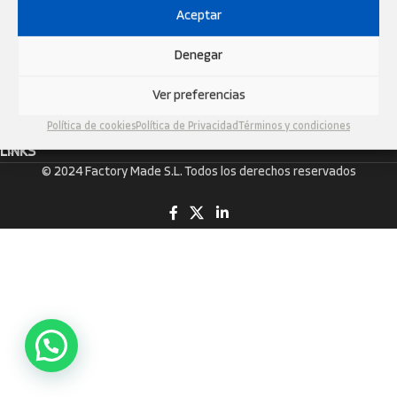
Aceptar
FACTORY MADE S.L
NIF: B55482624
Denegar
Carrer Salvador Seguí, 22, 08750 Molins de Rei, Barcelona, Espanya
Tel: +34 930 47 55 50
Ver preferencias
Email:
info@neutramotor.com
Política de cookies
Política de Privacidad
Términos y condiciones
LINKS
© 2024 Factory Made S.L. Todos los derechos reservados