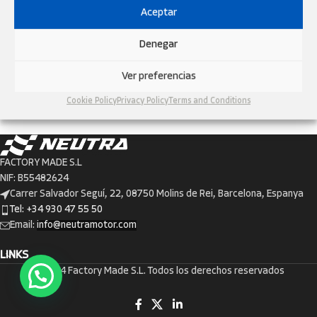
BACHNER, NUEVO IMPORTADOR DE
Aceptar
NEUTRA EN AUSTRIA Y ALEMANIA
Denegar
neutramotor
NEUTRA MOTOR sigue creciendo en Europa y da la bienvenida a
Ver preferencias
Bachner como su nuevo importador oficial en Austria y Alemania.
NEUTRA continúa ...
Cookie Policy
Privacy Policy
Terms and Conditions
CONTINUE READING
FACTORY MADE S.L
NIF: B55482624
Carrer Salvador Seguí, 22, 08750 Molins de Rei, Barcelona, Espanya
Tel: +34 930 47 55 50
Email:
info@neutramotor.com
LINKS
© 2024 Factory Made S.L. Todos los derechos reservados