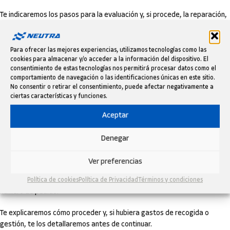
Te indicaremos los pasos para la evaluación y, si procede, la reparación,
sustitución o reembolso.
La garantía no cubre desgaste por uso, daños por instalación incorrecta
o un uso no previsto del producto.
Para ofrecer las mejores experiencias, utilizamos tecnologías como las
cookies para almacenar y/o acceder a la información del dispositivo. El
consentimiento de estas tecnologías nos permitirá procesar datos como el
DEVOLUCIONES FÁCILES HASTA 60
comportamiento de navegación o las identificaciones únicas en este sitio.
No consentir o retirar el consentimiento, puede afectar negativamente a
DÍAS
ciertas características y funciones.
Si no estás satisfecho, dispones de
hasta 60 días
desde la recepción
Aceptar
para solicitar la devolución.
Denegar
El producto debe estar en perfecto estado, sin usar y con su embalaje
original.
Ver preferencias
Solicita la devolución escribiendo a
info@neutramotor.com
con tu
Política de cookies
Política de Privacidad
Términos y condiciones
número de pedido.
Te explicaremos cómo proceder y, si hubiera gastos de recogida o
gestión, te los detallaremos antes de continuar.