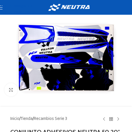
Skip to navigation
Skip to main content
Click to enlarge
Inicio
/
Tienda
/
Recambios Serie 3