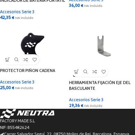
INDICADOR DE BATERÍA PORTÁTIL
Accesorios Serie 3
36,00
€
IVA incluido
Accesorios Serie 3
42,35
€
IVA incluido
PROTECTOR PIÑON CADENA
SOLD
OUT
HERRAMIENTA FIJACIÓN EJE DEL
Accesorios Serie 3
BASCULANTE
25,00
€
IVA incluido
Accesorios Serie 3
19,36
€
IVA incluido
FACTORY MADE S.L
NIF: B55482624
Carrer Salvador Seguí, 22, 08750 Molins de Rei, Barcelona, Espanya