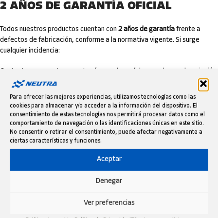
2 AÑOS DE GARANTÍA OFICIAL
Todos nuestros productos cuentan con
2 años de garantía
frente a
defectos de fabricación, conforme a la normativa vigente. Si surge
cualquier incidencia:
Contacta con nosotros con tu número de pedido y una breve descripción
del problema.
Para ofrecer las mejores experiencias, utilizamos tecnologías como las
Te indicaremos los pasos para la evaluación y, si procede, la reparación,
cookies para almacenar y/o acceder a la información del dispositivo. El
sustitución o reembolso.
consentimiento de estas tecnologías nos permitirá procesar datos como el
La garantía no cubre desgaste por uso, daños por instalación incorrecta
comportamiento de navegación o las identificaciones únicas en este sitio.
No consentir o retirar el consentimiento, puede afectar negativamente a
o un uso no previsto del producto.
ciertas características y funciones.
DEVOLUCIONES FÁCILES HASTA 60
Aceptar
DÍAS
Denegar
Si no estás satisfecho, dispones de
hasta 60 días
desde la recepción
Ver preferencias
para solicitar la devolución.