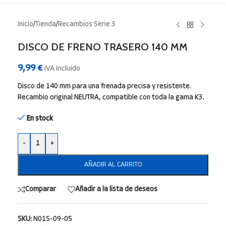
Inicio
/
Tienda
/
Recambios Serie 3
DISCO DE FRENO TRASERO 140 MM
9,99
€
IVA incluido
Disco de 140 mm para una frenada precisa y resistente.
Recambio original NEUTRA, compatible con toda la gama K3.
En stock
-
+
AÑADIR AL CARRITO
Comparar
Añadir a la lista de deseos
SKU:
N01S-09-05