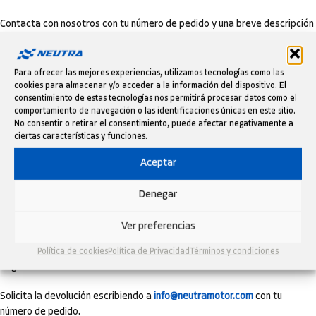
Contacta con nosotros con tu número de pedido y una breve descripción
del problema.
Te indicaremos los pasos para la evaluación y, si procede, la reparación,
Para ofrecer las mejores experiencias, utilizamos tecnologías como las
sustitución o reembolso.
cookies para almacenar y/o acceder a la información del dispositivo. El
consentimiento de estas tecnologías nos permitirá procesar datos como el
La garantía no cubre desgaste por uso, daños por instalación incorrecta
comportamiento de navegación o las identificaciones únicas en este sitio.
o un uso no previsto del producto.
No consentir o retirar el consentimiento, puede afectar negativamente a
ciertas características y funciones.
DEVOLUCIONES FÁCILES HASTA 60
Aceptar
DÍAS
Denegar
Si no estás satisfecho, dispones de
hasta 60 días
desde la recepción
para solicitar la devolución.
Ver preferencias
El producto debe estar en perfecto estado, sin usar y con su embalaje
Política de cookies
Política de Privacidad
Términos y condiciones
original.
Solicita la devolución escribiendo a
info@neutramotor.com
con tu
número de pedido.