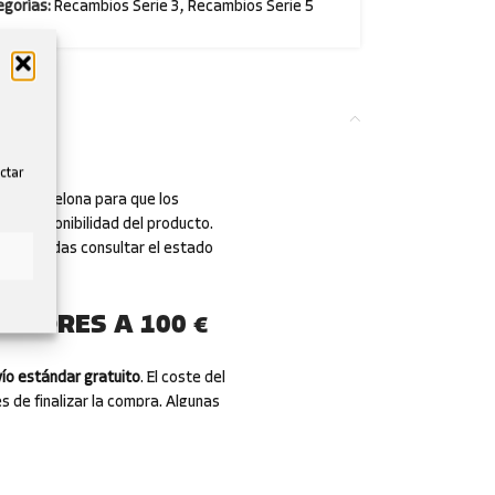
gorías:
Recambios Serie 3
,
Recambios Serie 5
ectar
en Barcelona para que los
 la disponibilidad del producto.
que puedas consultar el estado
ERIORES A 100 €
ío estándar gratuito
. El coste del
s de finalizar la compra. Algunas
les indicadas durante el proceso