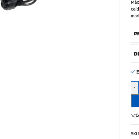
Máxi
caíd
mode
P
D
E
-
C
SKU