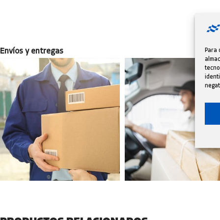
Envíos y entregas
Para 
almac
tecno
ident
negat