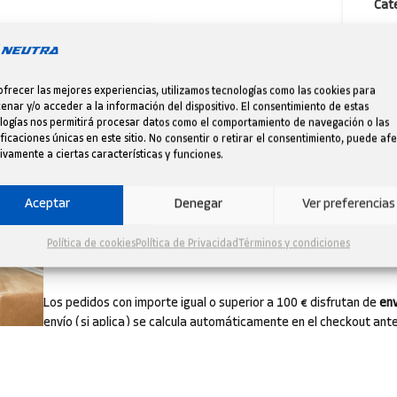
Cate
ofrecer las mejores experiencias, utilizamos tecnologías como las cookies para
enar y/o acceder a la información del dispositivo. El consentimiento de estas
ENVÍO RÁPIDO DESDE ESPAÑA
logías nos permitirá procesar datos como el comportamiento de navegación o las
ificaciones únicas en este sitio. No consentir o retirar el consentimiento, puede af
ivamente a ciertas características y funciones.
Preparamos tus pedidos con agilidad desde nuestros almacenes 
recibas cuanto antes. Los plazos pueden variar según el destino y
En todo momento te enviaremos el número de seguimiento para 
Aceptar
Denegar
Ver preferencias
de tu envío.
Política de cookies
Política de Privacidad
Términos y condiciones
ENVÍO GRATUITO EN PEDIDOS SUP
Los pedidos con importe igual o superior a 100 € disfrutan de
env
envío (si aplica) se calcula automáticamente en el checkout ante
zonas o artículos voluminosos pueden tener condiciones especia
de compra.