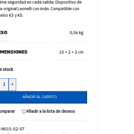
ma seguridad en cada salida. Dispositivo de
a original Leonelli con imán. Compatible con
los K3 y K5.
ESO
0,06 kg
IMENSIONES
10 × 2 × 2 cm
n stock
+
AÑADIR AL CARRITO
omparar
Añadir a la lista de deseos
:
N01S-02-07