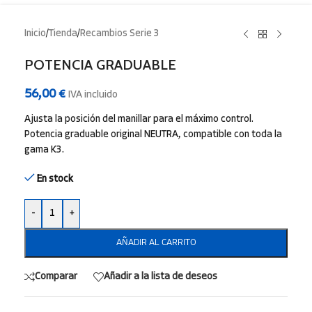
Inicio
/
Tienda
/
Recambios Serie 3
POTENCIA GRADUABLE
56,00
€
IVA incluido
Ajusta la posición del manillar para el máximo control.
Potencia graduable original NEUTRA, compatible con toda la
gama K3.
En stock
-
+
AÑADIR AL CARRITO
Comparar
Añadir a la lista de deseos