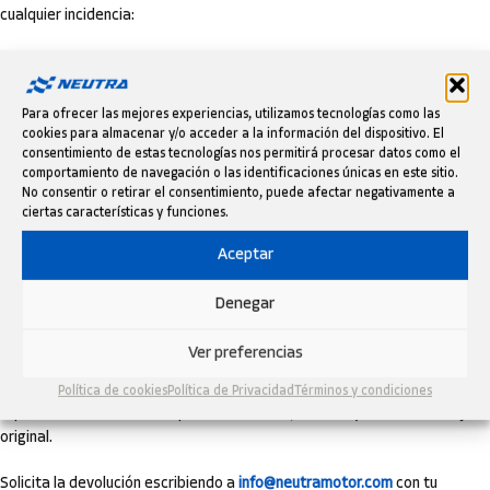
cualquier incidencia:
Contacta con nosotros con tu número de pedido y una breve descripción
del problema.
Para ofrecer las mejores experiencias, utilizamos tecnologías como las
Te indicaremos los pasos para la evaluación y, si procede, la reparación,
cookies para almacenar y/o acceder a la información del dispositivo. El
sustitución o reembolso.
consentimiento de estas tecnologías nos permitirá procesar datos como el
comportamiento de navegación o las identificaciones únicas en este sitio.
La garantía no cubre desgaste por uso, daños por instalación incorrecta
No consentir o retirar el consentimiento, puede afectar negativamente a
o un uso no previsto del producto.
ciertas características y funciones.
DEVOLUCIONES FÁCILES HASTA 60
Aceptar
DÍAS
Denegar
Si no estás satisfecho, dispones de
hasta 60 días
desde la recepción
Ver preferencias
para solicitar la devolución.
Política de cookies
Política de Privacidad
Términos y condiciones
El producto debe estar en perfecto estado, sin usar y con su embalaje
original.
Solicita la devolución escribiendo a
info@neutramotor.com
con tu