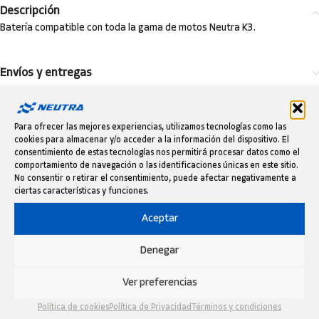
Descripción
Batería compatible con toda la gama de motos Neutra K3.
Envíos y entregas
PRODUCTOS RELACIONADOS
Para ofrecer las mejores experiencias, utilizamos tecnologías como las
cookies para almacenar y/o acceder a la información del dispositivo. El
consentimiento de estas tecnologías nos permitirá procesar datos como el
comportamiento de navegación o las identificaciones únicas en este sitio.
No consentir o retirar el consentimiento, puede afectar negativamente a
ciertas características y funciones.
Aceptar
Denegar
CARGADOR DC 51V 5A EU
CONJUNTO ADHESIVOS NEUTRA
50 20″ 2025
Ver preferencias
Recambios Serie 3
199,00
€
Recambios Serie 3
IVA incluido
Política de cookies
Política de Privacidad
Términos y condiciones