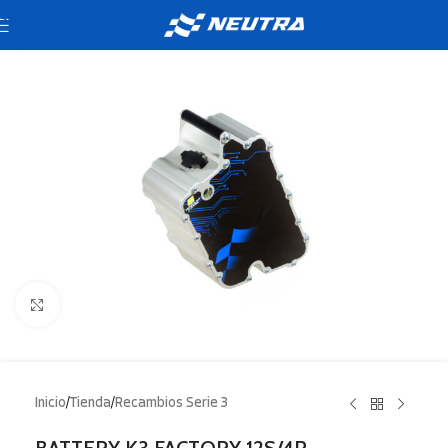
Skip to navigation
Skip to main content
Click to enlarge
Inicio
/
Tienda
/
Recambios Serie 3