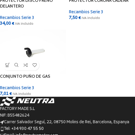
PROTECTOR DISCO FRENO
PROTECTOR CORONA CADENA
DELANTERO
Recambios Serie 3
Recambios Serie 3
7,50
€
IVA incluido
34,00
€
IVA incluido
CONJUNTO PUÑO DE GAS
Recambios Serie 3
7,01
€
IVA incluido
FACTORY MADE S.L
NIF: B55482624
Carrer Salvador Seguí, 22, 08750 Molins de Rei, Barcelona, Espanya
Tel: +34 930 47 55 50