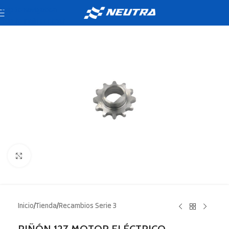
Skip to navigation
Skip to main content
Click to enlarge
Inicio
/
Tienda
/
Recambios Serie 3