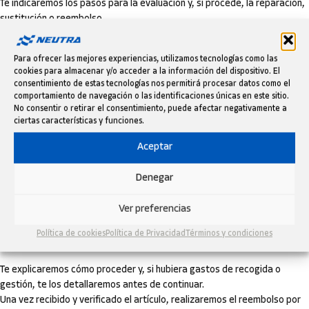
Te indicaremos los pasos para la evaluación y, si procede, la reparación,
sustitución o reembolso.
La garantía no cubre desgaste por uso, daños por instalación incorrecta
o un uso no previsto del producto.
Para ofrecer las mejores experiencias, utilizamos tecnologías como las
cookies para almacenar y/o acceder a la información del dispositivo. El
DEVOLUCIONES FÁCILES HASTA 60
consentimiento de estas tecnologías nos permitirá procesar datos como el
comportamiento de navegación o las identificaciones únicas en este sitio.
DÍAS
No consentir o retirar el consentimiento, puede afectar negativamente a
ciertas características y funciones.
Si no estás satisfecho, dispones de
hasta 60 días
desde la recepción
Aceptar
para solicitar la devolución.
Denegar
El producto debe estar en perfecto estado, sin usar y con su embalaje
original.
Ver preferencias
Solicita la devolución escribiendo a
info@neutramotor.com
con tu
Política de cookies
Política de Privacidad
Términos y condiciones
número de pedido.
Te explicaremos cómo proceder y, si hubiera gastos de recogida o
gestión, te los detallaremos antes de continuar.
Una vez recibido y verificado el artículo, realizaremos el reembolso por