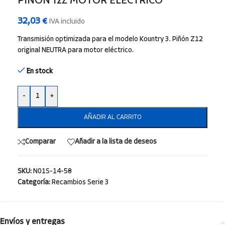
PIÑÓN 12Z MOTOR ELÉCTRICO
32,03
€
IVA incluido
Transmisión optimizada para el modelo Kountry 3. Piñón Z12
original NEUTRA para motor eléctrico.
En stock
-
+
AÑADIR AL CARRITO
Comparar
Añadir a la lista de deseos
SKU:
N01S-14-58
Categoría:
Recambios Serie 3
Envíos y entregas